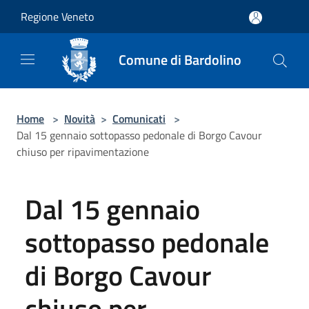
Salta al contenuto principale
Regione Veneto
Comune di Bardolino
Home
>
Novità
>
Comunicati
>
Dal 15 gennaio sottopasso pedonale di Borgo Cavour
chiuso per ripavimentazione
Dal 15 gennaio
sottopasso pedonale
di Borgo Cavour
chiuso per