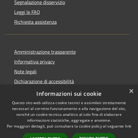
Segnalazione disservizio
Leggi le FAQ
Richiesta assistenza
Amministrazione trasparente
Informativa privacy
Note legali
Dichiarazione di accessibilità
×
Link app municipium
Informazioni sui cookie
Questo sito web utilizza cookie tecnici e assimilati strettamente
necessari al corretto funzionamento e alla navigazione del sito,
nonché un cookie tecnico analitico al solo fine di elaborare
informazioni statistiche, aggregate e anonime.
RSS
Copyright © 2026 • Comune di
Per maggiori dettagli, può consultare la cookie policy al seguente
link
Accessibilità
Bardolino • Powered by
Privacy
Municipium
Accesso
•