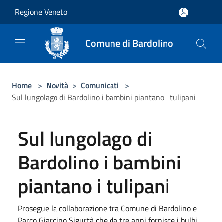
Salta al contenuto principale
Regione Veneto
Comune di Bardolino
Home
>
Novità
>
Comunicati
>
Sul lungolago di Bardolino i bambini piantano i tulipani
Sul lungolago di
Bardolino i bambini
piantano i tulipani
Prosegue la collaborazione tra Comune di Bardolino e
Parco Giardino Sigurtà che da tre anni fornisce i bulbi