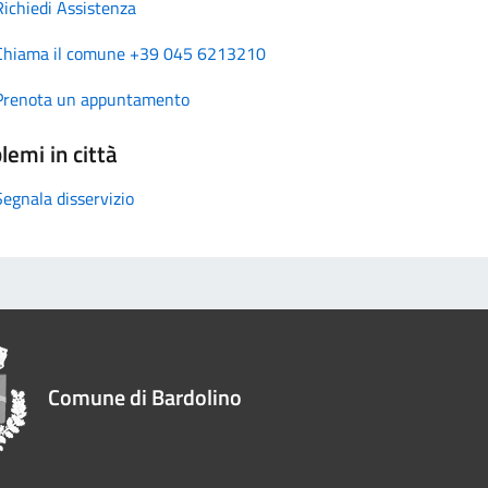
Richiedi Assistenza
Chiama il comune +39 045 6213210
Prenota un appuntamento
lemi in città
Segnala disservizio
Comune di Bardolino