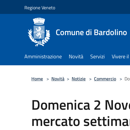
Salta al contenuto principale
Regione Veneto
Comune di Bardolino
Amministrazione
Novità
Servizi
Vivere 
Home
>
Novità
>
Notizie
>
Commercio
>
Do
Domenica 2 No
mercato settima