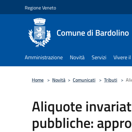
Salta al contenuto principale
Regione Veneto
Comune di Bardolino
Amministrazione
Novità
Servizi
Vivere 
Home
>
Novità
>
Comunicati
>
Tributi
>
Ali
Aliquote invaria
pubbliche: approv