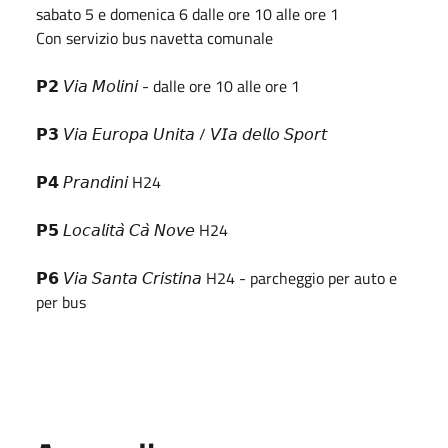
sabato 5 e domenica 6 dalle ore 10 alle ore 1
Con servizio bus navetta comunale
𝗣𝟮 𝘝𝘪𝘢 𝘔𝘰𝘭𝘪𝘯𝘪 - dalle ore 10 alle ore 1
𝗣𝟯 𝘝𝘪𝘢 𝘌𝘶𝘳𝘰𝘱𝘢 𝘜𝘯𝘪𝘵𝘢 / 𝘝𝘐𝘢 𝘥𝘦𝘭𝘭𝘰 𝘚𝘱𝘰𝘳𝘵
𝗣𝟰 𝘗𝘳𝘢𝘯𝘥𝘪𝘯𝘪 H24
𝗣𝟱 𝘓𝘰𝘤𝘢𝘭𝘪𝘵𝘢̀ 𝘊𝘢̀ 𝘕𝘰𝘷𝘦 H24
𝗣𝟲 𝘝𝘪𝘢 𝘚𝘢𝘯𝘵𝘢 𝘊𝘳𝘪𝘴𝘵𝘪𝘯𝘢 H24 - parcheggio per auto e
per bus