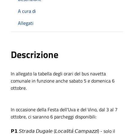
A cura di
Allegati
Descrizione
In allegato la tabella degli orari del bus navetta
comunale in funzione anche sabato 5 e domenica 6
ottobre.
In occasione della Festa dell'Uva e del Vino, dal 3 al 7
ottobre, ci saranno 6 parcheggi disponibili:
𝗣𝟭 𝘚𝘵𝘳𝘢𝘥𝘢 𝘋𝘶𝘨𝘢𝘭𝘦 (𝘓𝘰𝘤𝘢𝘭𝘪𝘵𝘢̀ 𝘊𝘢𝘮𝘱𝘢𝘻𝘻𝘪) - solo il