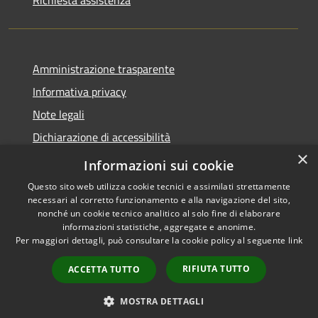
Richiesta assistenza
Amministrazione trasparente
Informativa privacy
Note legali
Dichiarazione di accessibilità
×
Link app municipium
Informazioni sui cookie
Questo sito web utilizza cookie tecnici e assimilati strettamente
necessari al corretto funzionamento e alla navigazione del sito,
nonché un cookie tecnico analitico al solo fine di elaborare
informazioni statistiche, aggregate e anonime.
RSS
Copyright © 2026 • Comune di
Per maggiori dettagli, può consultare la cookie policy al seguente
link
Accessibilità
Bardolino • Powered by
Privacy
Municipium
Accesso
•
RIFIUTA TUTTO
ACCETTA TUTTO
Cookie
redazione
Mappa del sito
MOSTRA DETTAGLI