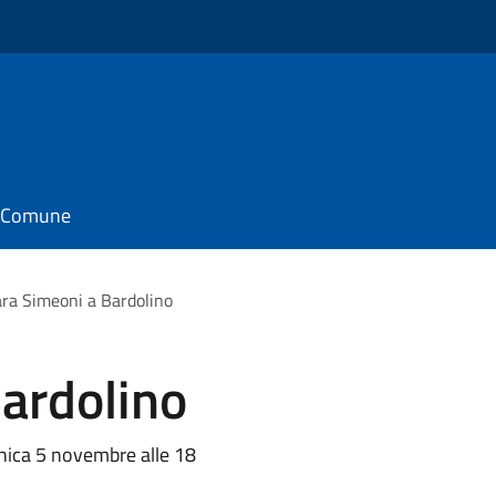
il Comune
ra Simeoni a Bardolino
ardolino
enica 5 novembre alle 18