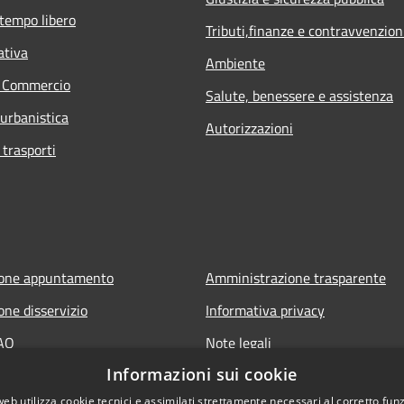
 tempo libero
Tributi,finanze e contravvenzion
ativa
Ambiente
e Commercio
Salute, benessere e assistenza
 urbanistica
Autorizzazioni
 trasporti
ione appuntamento
Amministrazione trasparente
one disservizio
Informativa privacy
FAQ
Note legali
Informazioni sui cookie
 assistenza
Dichiarazione di accessibilità
web utilizza cookie tecnici e assimilati strettamente necessari al corretto fu