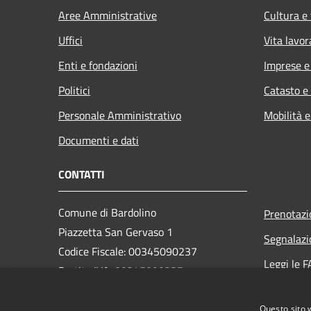
Aree Amministrative
Cultura e
Uffici
Vita lavor
Enti e fondazioni
Imprese 
Politici
Catasto e
Personale Amministrativo
Mobilità e
Documenti e dati
CONTATTI
Comune di Bardolino
Prenotaz
Piazzetta San Gervaso 1
Segnalazi
Codice Fiscale: 00345090237
Leggi le 
Partita IVA: 00345090237
Richiesta
PEC:
comune.bardolino@legalmail.it
Questo sito 