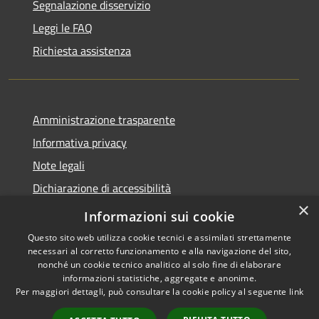
Segnalazione disservizio
Leggi le FAQ
Richiesta assistenza
Amministrazione trasparente
Informativa privacy
Note legali
Dichiarazione di accessibilità
×
Link app municipium
Informazioni sui cookie
Questo sito web utilizza cookie tecnici e assimilati strettamente
necessari al corretto funzionamento e alla navigazione del sito,
nonché un cookie tecnico analitico al solo fine di elaborare
informazioni statistiche, aggregate e anonime.
RSS
Copyright © 2026 • Comune di
Per maggiori dettagli, può consultare la cookie policy al seguente
link
Accessibilità
Bardolino • Powered by
Privacy
Municipium
Accesso
•