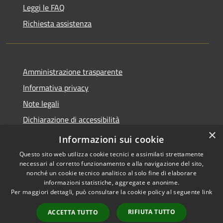
Leggi le FAQ
Richiesta assistenza
Amministrazione trasparente
Informativa privacy
Note legali
Dichiarazione di accessibilità
×
Link app municipium
Informazioni sui cookie
Questo sito web utilizza cookie tecnici e assimilati strettamente
necessari al corretto funzionamento e alla navigazione del sito,
nonché un cookie tecnico analitico al solo fine di elaborare
informazioni statistiche, aggregate e anonime.
RSS
Copyright © 2026 • Comune di
Per maggiori dettagli, può consultare la cookie policy al seguente
link
Accessibilità
Bardolino • Powered by
Privacy
Municipium
Accesso
•
RIFIUTA TUTTO
ACCETTA TUTTO
Cookie
redazione