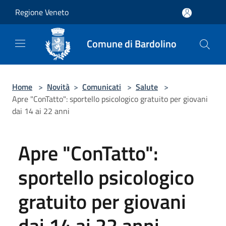
Salta al contenuto principale
Regione Veneto
Comune di Bardolino
Home
>
Novità
>
Comunicati
>
Salute
>
Apre "ConTatto": sportello psicologico gratuito per giovani
dai 14 ai 22 anni
Apre "ConTatto":
sportello psicologico
gratuito per giovani
dai 14 ai 22 anni