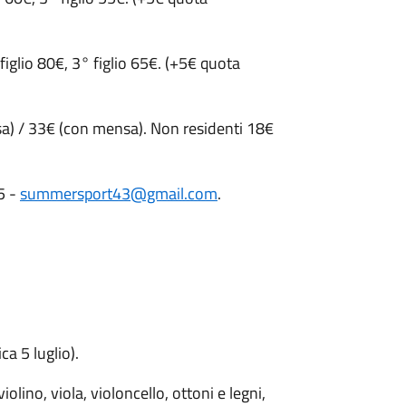
figlio 80€, 3° figlio 65€. (+5€ quota
a) / 33€ (con mensa). Non residenti 18€
5 -
summersport43@gmail.com
.
a 5 luglio).
iolino, viola, violoncello, ottoni e legni,