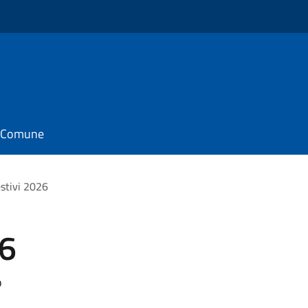
il Comune
estivi 2026
26
o