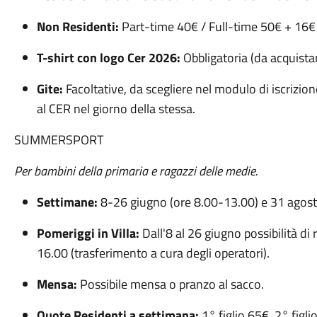
Non Residenti:
Part-time 40€ / Full-time 50€ + 16
T-shirt con logo Cer 2026:
Obbligatoria (da acquista
Gite:
Facoltative, da scegliere nel modulo di iscrizion
al CER nel giorno della stessa.
SUMMERSPORT
Per bambini della primaria e ragazzi delle medie.
Settimane:
8-26 giugno (ore 8.00-13.00) e 31 agost
Pomeriggi in Villa:
Dall'8 al 26 giugno possibilità di 
16.00 (trasferimento a cura degli operatori).
Mensa:
Possibile mensa o pranzo al sacco.
Quote Residenti a settimana:
1° figlio 65€, 2° figli