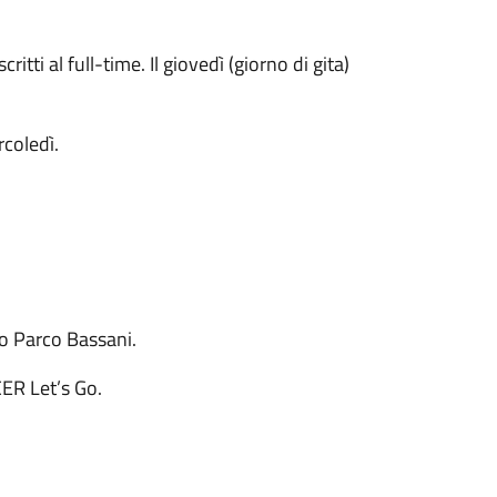
itti al full-time. Il giovedì (giorno di gita)
rcoledì.
so Parco Bassani.
CER Let’s Go.