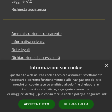
Leggi le FAQ
Richiesta assistenza
Amministrazione trasparente
Informativa privacy
Note legali
Dichiarazione di accessibilità
×
Link app municipium
Informazioni sui cookie
Questo sito web utilizza cookie tecnici e assimilati strettamente
necessari al corretto funzionamento e alla navigazione del sito,
nonché un cookie tecnico analitico al solo fine di elaborare
informazioni statistiche, aggregate e anonime.
RSS
Copyright © 2026 • Comune di
Per maggiori dettagli, può consultare la cookie policy al seguente
link
Accessibilità
Bardolino • Powered by
Privacy
Municipium
Accesso
•
RIFIUTA TUTTO
ACCETTA TUTTO
Cookie
redazione