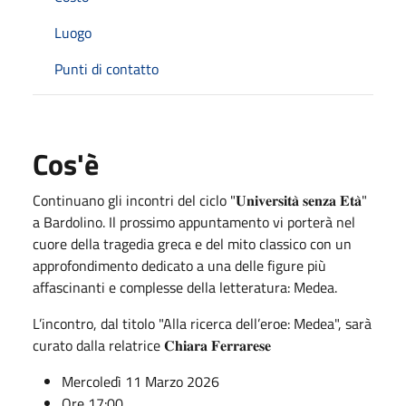
Luogo
Punti di contatto
Cos'è
Continuano gli incontri del ciclo "𝐔𝐧𝐢𝐯𝐞𝐫𝐬𝐢𝐭𝐚̀ 𝐬𝐞𝐧𝐳𝐚 𝐄𝐭𝐚̀"
a Bardolino. Il prossimo appuntamento vi porterà nel
cuore della tragedia greca e del mito classico con un
approfondimento dedicato a una delle figure più
affascinanti e complesse della letteratura: Medea.
L’incontro, dal titolo "Alla ricerca dell’eroe: Medea", sarà
curato dalla relatrice 𝐂𝐡𝐢𝐚𝐫𝐚 𝐅𝐞𝐫𝐫𝐚𝐫𝐞𝐬𝐞
Mercoledì 11 Marzo 2026
Ore 17:00