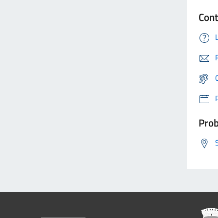
Cont
Prob