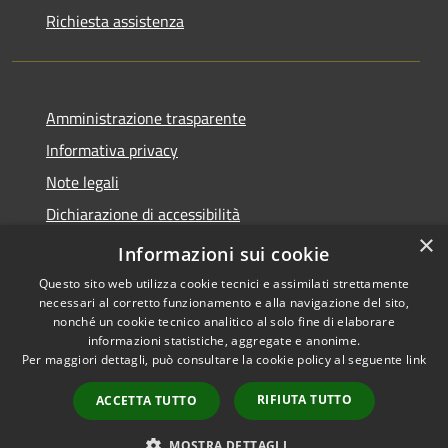
Richiesta assistenza
Amministrazione trasparente
Informativa privacy
Note legali
Dichiarazione di accessibilità
×
Link app municipium
Informazioni sui cookie
Questo sito web utilizza cookie tecnici e assimilati strettamente
necessari al corretto funzionamento e alla navigazione del sito,
nonché un cookie tecnico analitico al solo fine di elaborare
informazioni statistiche, aggregate e anonime.
RSS
Copyright © 2026 • Comune di
Per maggiori dettagli, può consultare la cookie policy al seguente
link
Accessibilità
Bardolino • Powered by
Privacy
Municipium
Accesso
•
RIFIUTA TUTTO
ACCETTA TUTTO
Cookie
redazione
Mappa del sito
MOSTRA DETTAGLI