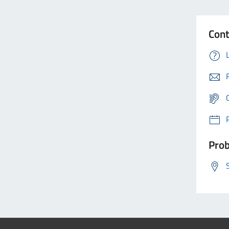
Cont
Prob