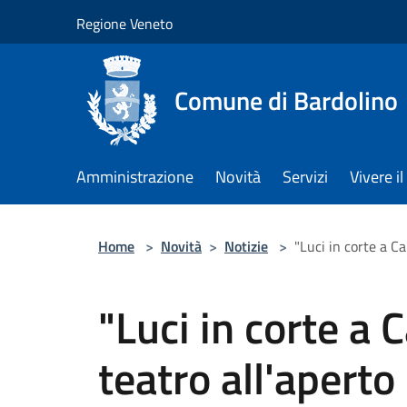
Salta al contenuto principale
Regione Veneto
Comune di Bardolino
Amministrazione
Novità
Servizi
Vivere 
Home
>
Novità
>
Notizie
>
"Luci in corte a Ca
"Luci in corte a 
teatro all'aperto