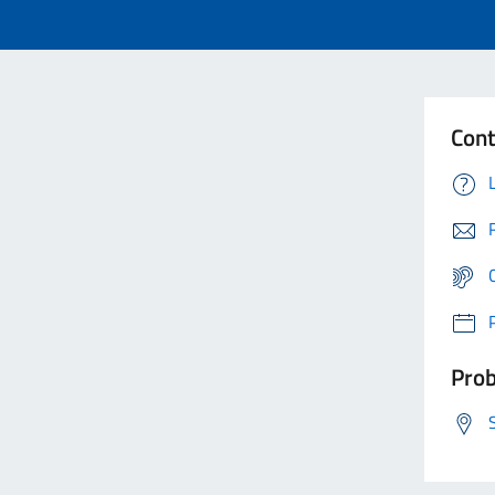
Cont
Prob